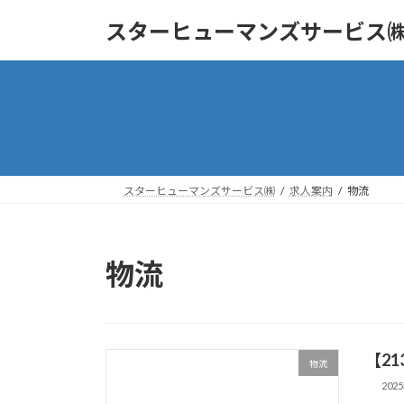
コ
ナ
スターヒューマンズサービス
ン
ビ
テ
ゲ
ン
ー
ツ
シ
へ
ョ
ス
ン
キ
に
ッ
移
スターヒューマンズサービス㈱
求人案内
物流
プ
動
物流
【2
物流
202