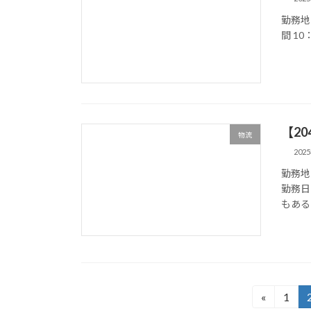
勤務地
間 10
【2
物流
202
勤務地
勤務日
もある
投
«
1
固