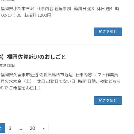
 福岡県小郡市三沢 仕事内容 経理事務 勤務日 週3 休日 週4 時
：00-17：00 お給料 1200円
続きを読む
04】福岡佐賀近辺のおしごと
5年5月30日
 福岡県久留米市近辺 佐賀県鳥栖市近辺 仕事内容 リフト作業員
 月火水木金（土） 休日 出勤日でない日 時間 日勤、夜勤どちら
ので ご希望をお伝 […]
続きを読む
2
3
…
20
»
固
固
固