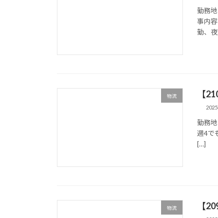
勤務地
事内容
勤、夜勤
【2
物流
202
勤務地
週4で
[…]
【2
物流