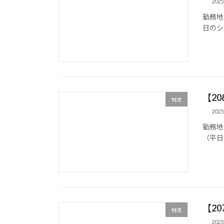
202
勤務地
日のシフ
【2
物流
202
勤務地
（平日）
【2
物流
202