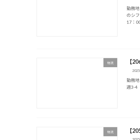
勤務地
のシフ
17：00
【2
物流
202
勤務地
週3-4
【2
物流
202