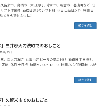
 久留米市、鳥栖市、大刀洗町、小郡市、朝倉市、基山町など 仕
 リフト作業員 勤務日 週5のシフト制 休日 出勤日以外 時間 日
どちらでも &nb […]
続きを読む
10】三井郡大刀洗町でのおしごと
5年6月20日
 三井郡大刀洗町 仕事内容 ビールの景品付け 勤務日 平日 週3、
も可能 休日 土日祝 時間 9：00～16：00 時間のご相談可能 お給
続きを読む
09】久留米市でのおしごと