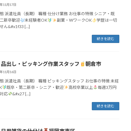
2年11月17日
態 派遣社員（長期） 職種 仕分け業務 お仕事の特徴 シニア・既
二新卒歓迎
未経験者OK
副業・WワークOK
学歴は一切
ん&#x1f33 […]
続きを読む
】品出し・ピッキング作業スタッフ
朝倉市
2年11月16日
態 派遣社員（長期） 職種 ピッキングスタッフ お仕事の特徴 未経
K
既卒・第二新卒・シニア・歓迎
高校卒業以上
毎週3万円
対応
&#x27 […]
続きを読む
】日用雑貨の仕分け
福岡市東区