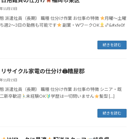
2年11月15日
態 派遣社員（長期） 職種 仕分け作業 お仕事の特徴
月曜～土曜
ち週2～3日の勤務も可能です
副業・WワークOK
‍♂&#xfe0f
続きを読む
】リサイクル家電の仕分け🖨糟屋郡
2年11月15日
態 派遣社員（長期） 職種 仕分け作業 お仕事の特徴 シニア・既
二新卒歓迎
未経験OK
学歴は一切問いません
髪型 […]
続きを読む