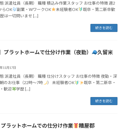
態 派遣社員（長期） 職種 積込み作業スタッフ お仕事の特徴 週2
からOK
副業・WワークOK
未経験者OK
既卒・第二新卒歓
歴は一切問いませ […]
続きを読む
0】プラットホームで仕分け作業（夜勤）
久留米
2年11月17日
態 派遣社員（長期） 職種 仕分けスタッフ お仕事の特徴 夜勤・深
朝のお仕事（22時～7時
） 未経験者OK
既卒・第二新卒・
・歓迎
学歴 […]
続きを読む
】プラットホームでの仕分け作業
糟屋郡