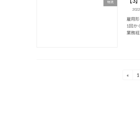
【3
物流
202
雇用形
1回か
業務経
投
«
1
稿
の
ペ
ー
ジ