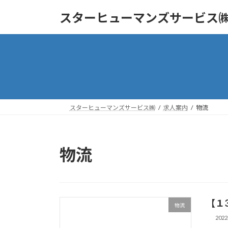
コ
ナ
スターヒューマンズサービス
ン
ビ
テ
ゲ
ン
ー
ツ
シ
へ
ョ
ス
ン
キ
に
ッ
移
スターヒューマンズサービス㈱
求人案内
物流
プ
動
物流
【１
物流
202