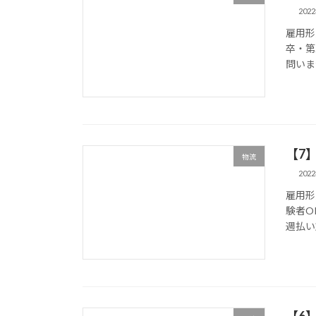
202
雇用形
卒・第
問いませ
【7
物流
202
雇用形
験者O
週払い
【6