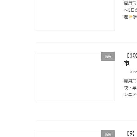
雇用形
～3日
迎
学
【1
物流
市
202
雇用形
夜・早
シニア
【9
物流