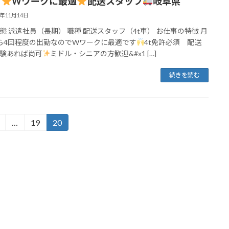
】
Wワークに最適
配送スタッフ
岐阜県
2年11月14日
態 派遣社員（長期） 職種 配送スタッフ（4t車） お仕事の特徴 月
ら4回程度の出勤なのでWワークに最適です
4t免許必須 配送
験あれば尚可
ミドル・シニアの方歓迎&#x1 […]
続きを読む
…
19
20
固
固
固
定
定
定
ペ
ペ
ペ
ー
ー
ー
ジ
ジ
ジ