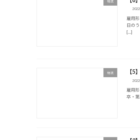
物流
202
雇用形
日のう
[…]
【5
物流
202
雇用形
卒・第