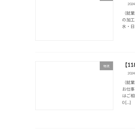
202
（就業
の加工
水・日 
【1
物流
202
（就業
お仕事
はご相
0 […]