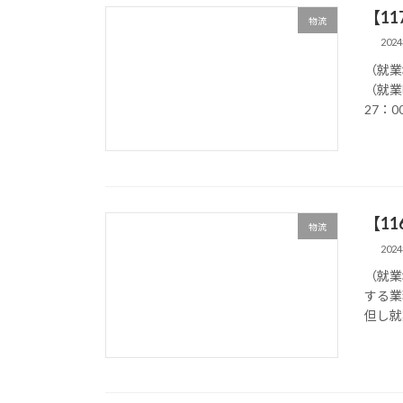
【1
物流
202
（就業
（就業
27：00
【1
物流
202
（就業
する業
但し就