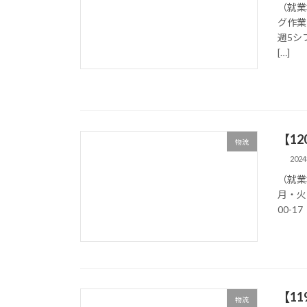
（就業
グ作業
週5シフ
[…]
【1
物流
202
（就業
月・火
00-1
【1
物流