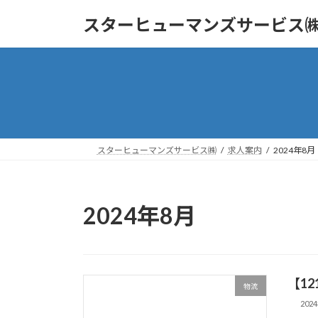
コ
ナ
スターヒューマンズサービス
ン
ビ
テ
ゲ
ン
ー
ツ
シ
へ
ョ
ス
ン
キ
に
ッ
移
スターヒューマンズサービス㈱
求人案内
2024年8月
プ
動
2024年8月
【1
物流
202