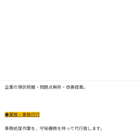
◆業務請負・イベント企画
附帯作業のアウトプットによりコア業務への注力。
各種集客企画等の企画・運営。
◆企業コンサルティング
企業の現状把握・問題点解析・改善提案。
◆業務・事務代行
事務処理作業を、守秘義務を持って代行致します。