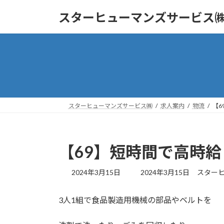
コ
ナ
スターヒューマンズサービス
ン
ビ
テ
ゲ
ン
ー
ツ
シ
へ
ョ
ス
ン
キ
に
ッ
移
スターヒューマンズサービス㈱
求人案内
物流
【6
プ
動
【69】短時間で高時
最
2024年3月15日
2024年3月15日
スター
終
更
3人1組で食品製造用機械の部品やベルトを
新
日
時