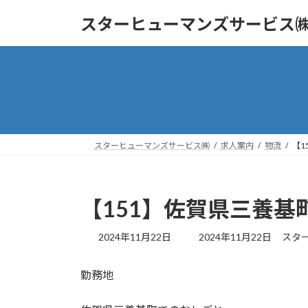
コ
ナ
スターヒューマンズサービス
ン
ビ
テ
ゲ
ン
ー
ツ
シ
へ
ョ
ス
ン
キ
に
ッ
移
スターヒューマンズサービス㈱
求人案内
物流
【1
プ
動
【151】佐賀県三養基
最
2024年11月22日
2024年11月22日
スタ
終
更
勤務地
新
日
時