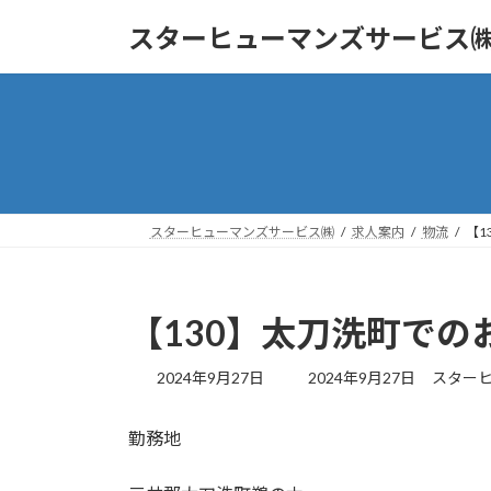
コ
ナ
スターヒューマンズサービス
ン
ビ
テ
ゲ
ン
ー
ツ
シ
へ
ョ
ス
ン
キ
に
ッ
移
スターヒューマンズサービス㈱
求人案内
物流
【1
プ
動
【130】太刀洗町での
最
2024年9月27日
2024年9月27日
スター
終
更
勤務地
新
日
時