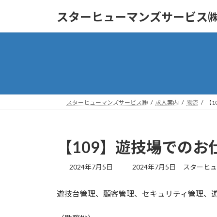
コ
ナ
スターヒューマンズサービス
ン
ビ
テ
ゲ
ン
ー
ツ
シ
へ
ョ
ス
ン
キ
に
ッ
移
スターヒューマンズサービス㈱
求人案内
物流
【1
プ
動
【109】遊技場での
最
2024年7月5日
2024年7月5日
スターヒュ
終
更
遊技台管理、顧客管理、セキュリティ管理、
新
日
時